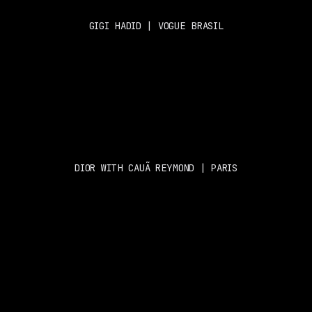
GIGI HADID | VOGUE BRASIL
DIOR WITH CAUÃ REYMOND | PARIS
PROSH 
SOCIALS
Sobre 
Instagram